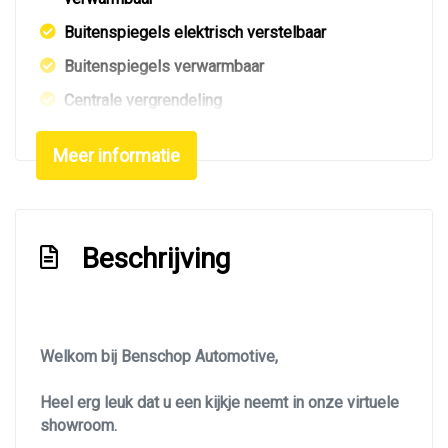
Buitenspiegels elektrisch verstelbaar
Buitenspiegels verwarmbaar
Centrale vergrendeling
Centrale vergrendeling met afstandsbediening
Meer informatie
Dakrails
Dakspoiler
Dimlichten automatisch en regensensor
Beschrijving
Elektrisch bedienbare achterklep
Elektrisch glazen panorama-dak
Getint glas
Welkom bij Benschop Automotive,
Glazen schuifdak
Heel erg leuk dat u een kijkje neemt in onze virtuele
Keyless entry
showroom.
Led achterlichten