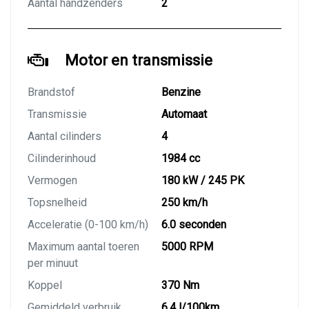
Aantal handzenders
2
Motor en transmissie
Brandstof
Benzine
Transmissie
Automaat
Aantal cilinders
4
Cilinderinhoud
1984 cc
Vermogen
180 kW / 245 PK
Topsnelheid
250 km/h
Acceleratie (0-100 km/h)
6.0 seconden
Maximum aantal toeren
5000 RPM
per minuut
Koppel
370 Nm
Gemiddeld verbruik
6.4 l/100km