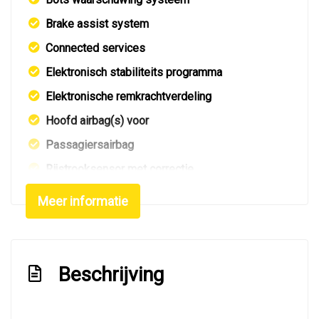
Brake assist system
Connected services
Elektronisch stabiliteits programma
Elektronische remkrachtverdeling
Hoofd airbag(s) voor
Passagiersairbag
Rijstrooksensor met correctie
S line exterieur
Meer informatie
Volledig digitaal instrumentenpaneel
Zij airbag(s) voor
Interieur
Beschrijving
Achterbank in delen neerklapbaar