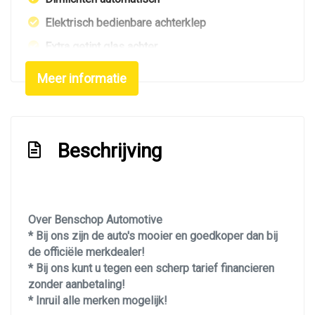
Elektrisch bedienbare achterklep
Extra getint glas achter
Getint glas
Meer informatie
Led achterlichten
Led dagrijverlichting
Led koplampen
Beschrijving
Led verlichting
Lichtmetalen velgen 18"
Metaalkleur
Over Benschop Automotive
* Bij ons zijn de auto's mooier en goedkoper dan bij
Navigatie
de officiële merkdealer!
Panoramadak
* Bij ons kunt u tegen een scherp tarief financieren
zonder aanbetaling!
Park distance control
* Inruil alle merken mogelijk!
Parkeersensor achter