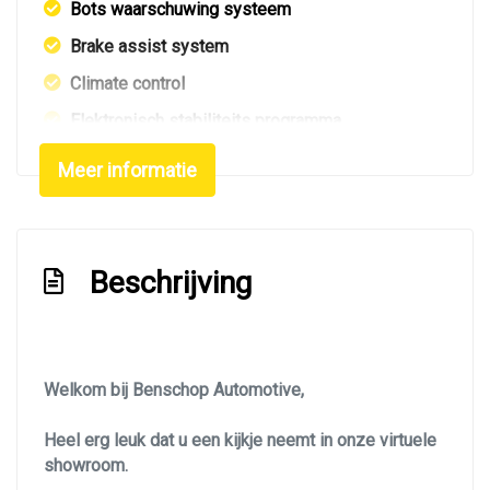
Bots waarschuwing systeem
Brake assist system
Climate control
Elektronisch stabiliteits programma
Elektronische remkrachtverdeling
Meer informatie
Hoofd airbag(s) achter
Hoofd airbag(s) voor
Keyless start
Beschrijving
Lichtmetalen velgen
Multimedia scherm middel
Multimedia scherm standaard
Welkom bij Benschop Automotive,
Passagiersairbag
Heel erg leuk dat u een kijkje neemt in onze virtuele
Rijstrooksensor met correctie
showroom.