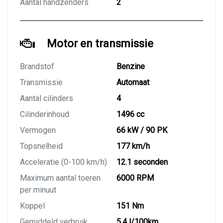
Aantal handzenders
2
Motor en transmissie
Brandstof
Benzine
Transmissie
Automaat
Aantal cilinders
4
Cilinderinhoud
1496 cc
Vermogen
66 kW / 90 PK
Topsnelheid
177 km/h
Acceleratie (0-100 km/h)
12.1 seconden
Maximum aantal toeren
6000 RPM
per minuut
Koppel
151 Nm
Gemiddeld verbruik
5.4 l/100km