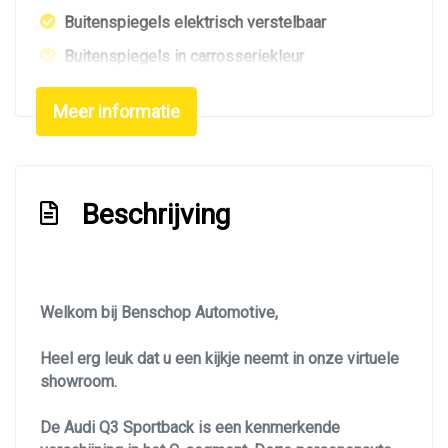
Buitenspiegels elektrisch verstelbaar
Buitenspiegels in carrosseriekleur
Buitenspiegels verwarmbaar
Meer informatie
Centrale vergrendeling
Centrale vergrendeling met afstandsbediening
Dimlichten automatisch
Beschrijving
Elektrisch bedienbare achterklep
Elektrisch glazen schuifdak
Extra getint glas achter
Welkom bij Benschop Automotive,
Getint glas
Heel erg leuk dat u een kijkje neemt in onze virtuele
Glazen schuifdak
showroom.
Keyless entry
De Audi Q3 Sportback is een kenmerkende
Koplampen adaptief