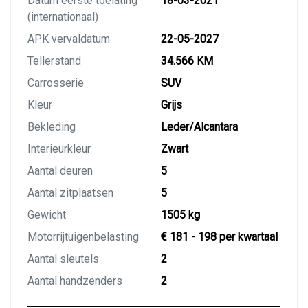
Datum eerste toelating
18-03-2021
(internationaal)
APK vervaldatum
22-05-2027
Tellerstand
34.566 KM
Carrosserie
SUV
Kleur
Grijs
Bekleding
Leder/Alcantara
Interieurkleur
Zwart
Aantal deuren
5
Aantal zitplaatsen
5
Gewicht
1505 kg
Motorrijtuigenbelasting
€ 181 - 198 per kwartaal
Aantal sleutels
2
Aantal handzenders
2