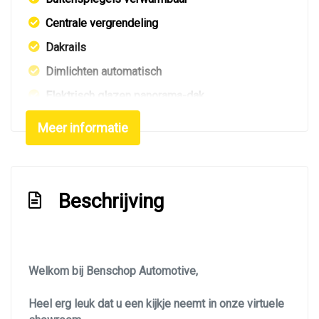
Centrale vergrendeling
Dakrails
Dimlichten automatisch
Elektrisch glazen panorama-dak
Extra getint glas achter
Meer informatie
Getint glas
Glazen schuifdak
Keyless entry
Beschrijving
Koplampen adaptief
Led achterlichten
Led dagrijverlichting
Welkom bij Benschop Automotive,
Led koplampen
Heel erg leuk dat u een kijkje neemt in onze virtuele
Led verlichting