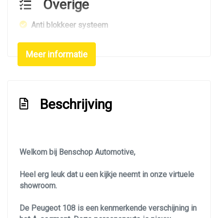
Overige
Anti blokkeer systeem
Bestuurdersairbag
Meer informatie
Bluetooth
Climate control
Elektronisch stabiliteits programma
Beschrijving
Hoofd airbag(s) achter
Hoofd airbag(s) voor
Lichtmetalen velgen
Welkom bij Benschop Automotive,
Passagiersairbag
Zij airbag(s) voor
Heel erg leuk dat u een kijkje neemt in onze virtuele
showroom.
Interieur
De Peugeot 108 is een kenmerkende verschijning in
Achterbank in delen neerklapbaar