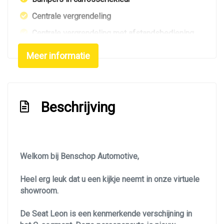
Centrale vergrendeling
Centrale vergrendeling met afstandsbediening
Dakrails
Meer informatie
Dimlichten automatisch
Elektrisch glazen panorama-dak
Extra getint glas achter
Beschrijving
Getint glas
Glazen schuifdak
Keyless entry
Welkom bij Benschop Automotive,
Led achterlichten
Heel erg leuk dat u een kijkje neemt in onze virtuele
Led dagrijverlichting
showroom.
Led koplampen
De Seat Leon is een kenmerkende verschijning in
Led verlichting