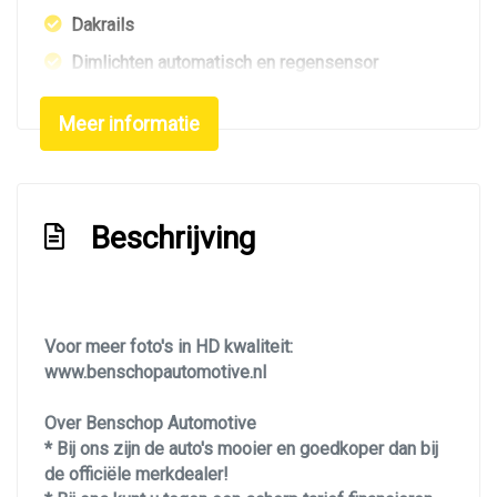
Dakrails
Dimlichten automatisch en regensensor
Elektrisch bedienbare achterklep
Meer informatie
Elektrisch glazen panorama-dak
Getint glas
Glazen schuifdak
Beschrijving
Led achterlichten
Led dagrijverlichting
Led koplampen
Voor meer foto's in HD kwaliteit:
Led verlichting
www.benschopautomotive.nl
Lichtmetalen velgen 19"
Over Benschop Automotive
Metaalkleur
* Bij ons zijn de auto's mooier en goedkoper dan bij
de officiële merkdealer!
Mistlampen voor