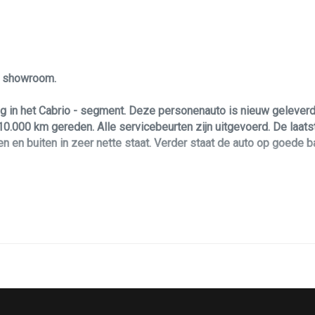
le showroom.
 in het Cabrio - segment. Deze personenauto is nieuw geleverd
.000 km gereden. Alle servicebeurten zijn uitgevoerd. De laatst
en en buiten in zeer nette staat. Verder staat de auto op goede 
g. Daarbij is hij voorzien van een sterke, maar zeer zuinige ben
zda Mx-5 Roadster, Dan biedt deze Mazda Mx-5 u zoveel leuks v
n metal buiten elementen maakt deze Mazda Mx-5 tot een echte b
limate control, elektrisch ramen, stoelverwarming, achteruitrijcam
 bediening en nog veel meer! Deze personenauto is voorzien van a
 hebben kunt u ten alle tijden geheel vrijblijvend contact opneme