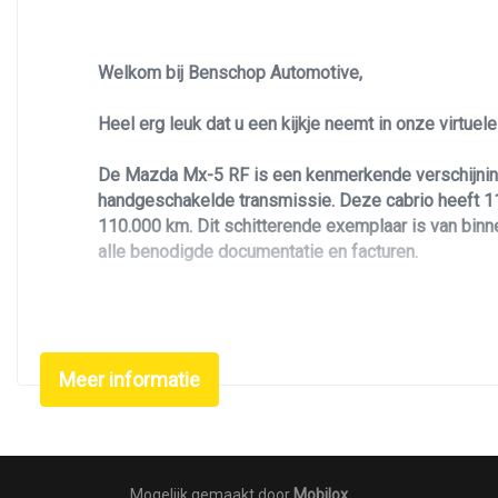
Welkom bij Benschop Automotive,
Heel erg leuk dat u een kijkje neemt in onze virtue
De Mazda Mx-5 RF is een kenmerkende verschijning
handgeschakelde transmissie. Deze cabrio heeft 110
110.000 km. Dit schitterende exemplaar is van binn
alle benodigde documentatie en facturen.
Deze Mazda Mx-5 is uitgevoerd in de GT-M uitvoerin
Zoekt u een leuke, betrouwbare, luxe en unieke Ma
Meer informatie
inch lichtmetalen velgen. De kleurstelling met gu
lederen interieur met alcantara afwerking, airco / c
verlichting, groot scherm met navigatie, stuurwiel
Mocht u na aanleiding van de advertentie nog vragen
Mogelijk gemaakt door
Mobilox