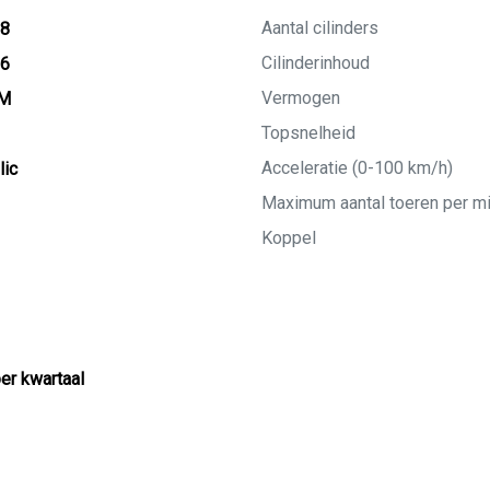
Aantal cilinders
18
Cilinderinhoud
26
Vermogen
KM
Topsnelheid
Acceleratie (0-100 km/h)
lic
Maximum aantal toeren per m
Koppel
per kwartaal