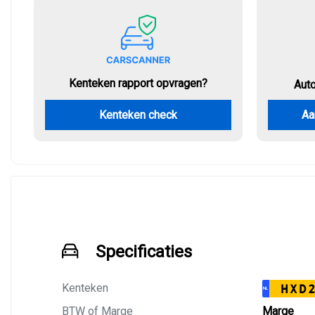
Kenteken rapport opvragen?
Aut
Kenteken check
Aa
Specificaties
Kenteken
HXD2
NL
BTW of Marge
Marge