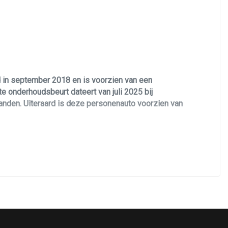
 in september 2018 en is voorzien van een
e onderhoudsbeurt dateert van juli 2025 bij
banden. Uiteraard is deze personenauto voorzien van
zinemotor.
oorzien van een Machine Grey kleurstelling met 17
likvanger. Verder is de Mazda Mx-5 voorzien van
era, cabrio vouwdak, cruise control, led/xenon
lle documentatie en heeft twee sleutels.
n.