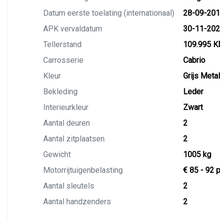
Datum eerste toelating (internationaal)
28-09-20
APK vervaldatum
30-11-20
Tellerstand
109.995 
Carrosserie
Cabrio
Kleur
Grijs Metal
Bekleding
Leder
Interieurkleur
Zwart
Aantal deuren
2
Aantal zitplaatsen
2
Gewicht
1005 kg
Motorrijtuigenbelasting
€ 85 - 92 
Aantal sleutels
2
Aantal handzenders
2