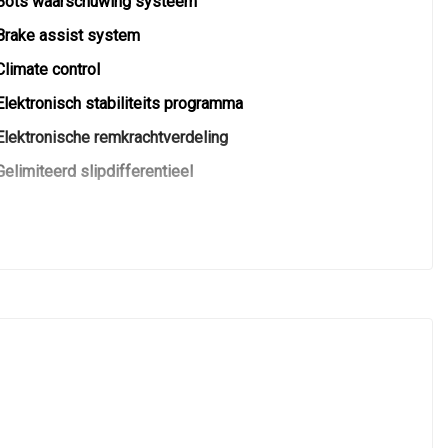
Bots waarschuwing systeem
Brake assist system
Climate control
Elektronisch stabiliteits programma
Elektronische remkrachtverdeling
Gelimiteerd slipdifferentieel
Keyless
Keyless start
Lichtmetalen velgen
Passagiersairbag
Voorstoelen verwarmd
Zij airbag(s) voor