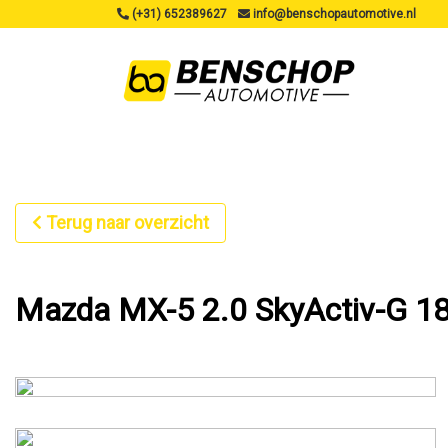
(+31) 652389627
info@benschopautomotive.nl
Terug naar overzicht
Mazda MX-5 2.0 SkyActiv-G 18