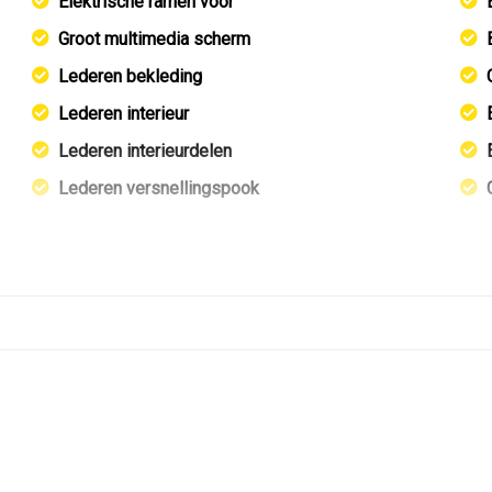
Elektrische ramen voor
Groot multimedia scherm
Lederen bekleding
Lederen interieur
Lederen interieurdelen
Lederen versnellingspook
Lichtsensor
Middenarmsteun voor
Sportstoelen
Stuur leder
Stuur verstelbaar
Voorstoelen verwarmd