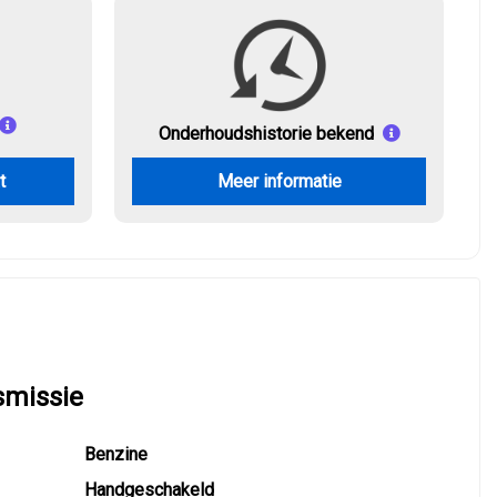
Onderhouds
historie bekend
t
Meer informatie
smissie
Benzine
Handgeschakeld