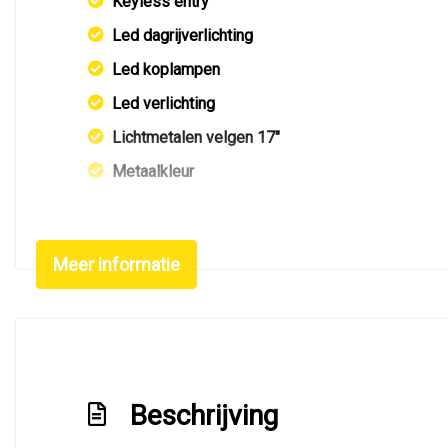
Keyless entry
Led dagrijverlichting
Led koplampen
Led verlichting
Lichtmetalen velgen 17"
Metaalkleur
Navigatie
Park distance control
Meer informatie
Parkeersensor achter
Premium kleur
Sportonderstel
Sportvelgen
Beschrijving