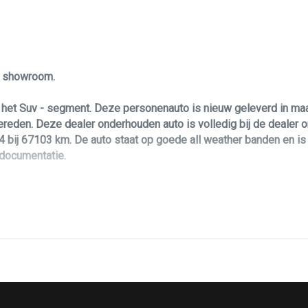
Stuur leder
Stuur verstelbaar
Voorstoel(en) elektrisch verstelbaar
le showroom.
Voorstoelen in hoogte verstelbaar
het Suv - segment. Deze personenauto is nieuw geleverd in maa
Voorstoelen verwarmd
den. Deze dealer onderhouden auto is volledig bij de dealer on
bij 67103 km. De auto staat op goede all weather banden en is va
 documentatie.
g. Daarbij is hij voorzien van een 194 pk sterke benzinemotor 
rsonenauto!? Dan biedt deze Mazda Cx-5 u zoveel leuks voorzien 
ikvanger maakt. Verder is de Mazda Cx-5 voorzien van schuif kant
en functie, stoelverwarming, pdc voor en achter en achteruitrijca
g veel meer! Deze personenauto is voorzien van alle documentati
 hebben kunt u ten alle tijden geheel vrijblijvend contact opneme