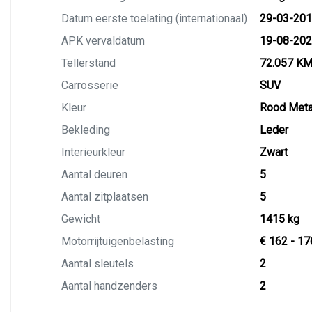
Datum eerste toelating (internationaal)
29-03-20
APK vervaldatum
19-08-20
Tellerstand
72.057 K
Carrosserie
SUV
Kleur
Rood Metal
Bekleding
Leder
Interieurkleur
Zwart
Aantal deuren
5
Aantal zitplaatsen
5
Gewicht
1415 kg
Motorrijtuigenbelasting
€ 162 - 17
Aantal sleutels
2
Aantal handzenders
2