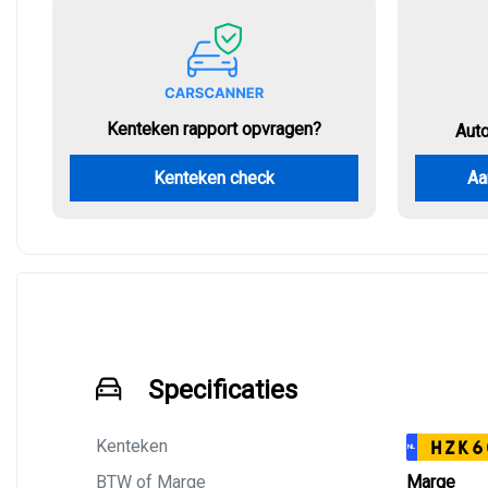
Kenteken rapport opvragen?
Aut
Kenteken check
Aa
Specificaties
Kenteken
HZK6
NL
BTW of Marge
Marge