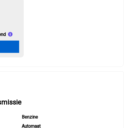
end
smissie
Benzine
Automaat