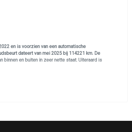
Oplaadmogelijkheid
Passagiersairbag
Schakelpaddles
Volledig digitaal instrumentenpaneel
2022 en is voorzien van een automatische
Voorstoelen verwarmd
udsbeurt dateert van mei 2025 bij 114221 km. De
Zij airbag(s) voor
binnen en buiten in zeer nette staat. Uiteraard is
ge Plug in Hybride combinatie deze levert
 van R-Dynamic S pakket met 19 inch lichtmetalen
ar voorzien van panorama schuifkanteldak, lederen
ische transmissie, PDC voor en achter met
lay, full map navigatie, stuurwiel bediening,
is voorzien van alle documentatie en heeft twee