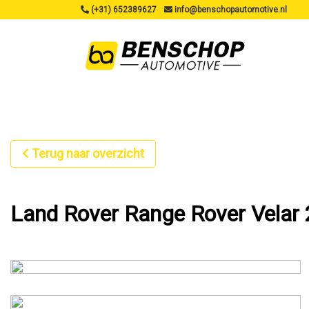
(+31) 652389627
info@benschopautomotive.nl
Terug naar overzicht
Land Rover Range Rover Velar