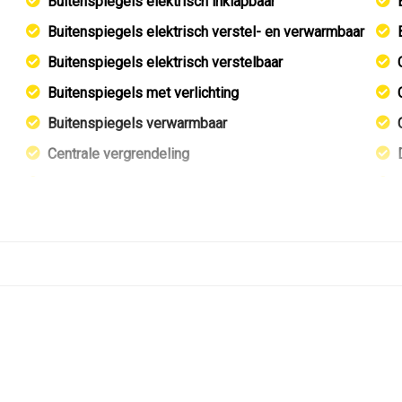
Buitenspiegels elektrisch inklapbaar
Buitenspiegels elektrisch verstel- en verwarmbaar
Buitenspiegels elektrisch verstelbaar
Buitenspiegels met verlichting
Buitenspiegels verwarmbaar
Centrale vergrendeling
ugen
Dimlichten automatisch
gen
Elektrisch bedienbare achterklep
Elektrisch glazen panorama-dak
Getint glas
Glazen schuifdak
Keyless entry
Koplampreiniging
Led achterlichten