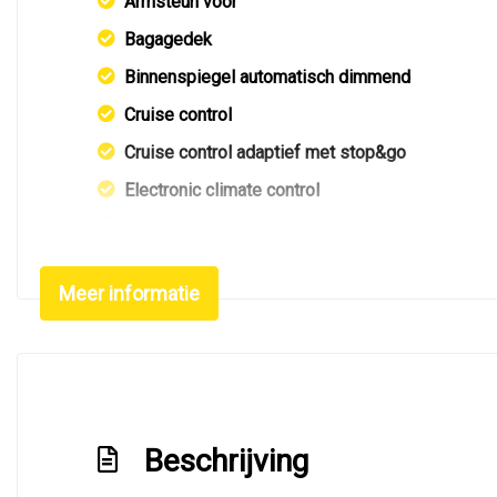
Armsteun voor
Bagagedek
Binnenspiegel automatisch dimmend
Cruise control
Cruise control adaptief met stop&go
Electronic climate control
Elektrisch verstelb. bestuurdersstoel met gehe
Elektrisch verstelb. passagiersstoel met geheu
Meer informatie
Elektrisch verstelbare passagiersstoel
Elektrische ramen achter
Elektrische ramen voor
Elektrische ramen voor en achter
Beschrijving
Groot multimedia scherm
Kunstlederen/microvezel bekleding