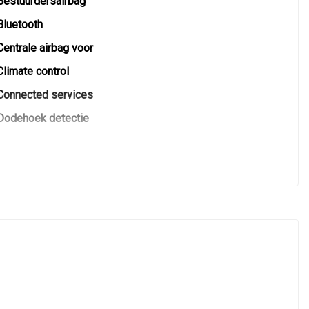
Bestuurdersairbag
Bluetooth
Centrale airbag voor
Climate control
Connected services
Dodehoek detectie
Elektronisch stabiliteits programma
Elektronische remkrachtverdeling
Hoofd airbag(s) achter
Hoofd airbag(s) voor
Keyless
Led mistlampen
Lichtmetalen velgen
Matrix led koplampen