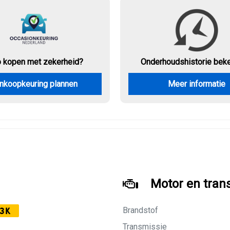
o kopen met zekerheid?
Onderhouds
historie bek
nkoopkeuring plannen
Meer informatie
Motor en tran
Brandstof
3K
Transmissie