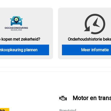
o kopen met zekerheid?
Onderhouds
historie bek
nkoopkeuring plannen
Meer informatie
Motor en tran
Brandstof