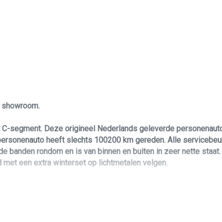
Lendesteun(en) verstelbaar
Lichtsensor
Luxe lederen bekleding
Middenarmsteun voor
Passagiersstoel in hoogte verstelbaar
Stuur leder
le showroom.
Stuur verstelbaar
t C-segment. Deze origineel Nederlands geleverde personenauto
Stuur verwarmd
rsonenauto heeft slechts 100200 km gereden. Alle servicebeurte
Voorstoelen verwarmd
 banden rondom en is van binnen en buiten in zeer nette staat. 
met een extra winterset op lichtmetalen velgen.
oering. Daarbij is hij voorzien van een 179 pk sterke, maar zeer
sonenauto!? Dan biedt deze Mazda 3 u zoveel leuks voorzien Crys
n van airco/climate control, elektrisch ramen, pdc, rader cruise c