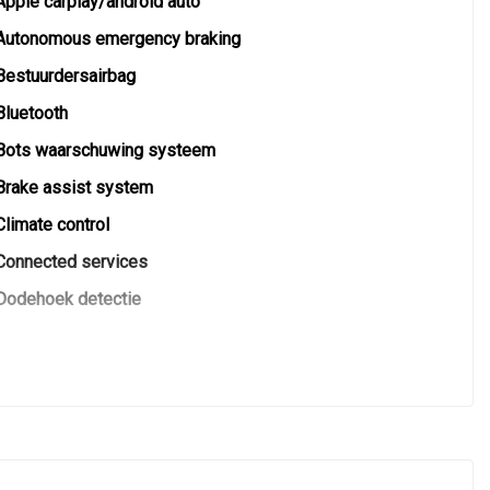
Apple carplay/android auto
Autonomous emergency braking
Bestuurdersairbag
Bluetooth
Bots waarschuwing systeem
Brake assist system
Climate control
Connected services
Dodehoek detectie
Elektronisch stabiliteits programma
Elektronische remkrachtverdeling
Hoofd airbag(s) achter
Hoofd airbag(s) voor
Keyless