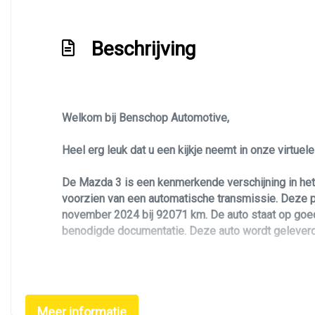
Led dagrijverlichting
Beschrijving
Led koplampen
Led verlichting
Lichtmetalen velgen 18"
Metaal-/micakleur
Welkom bij Benschop Automotive,
Navigatie
Heel erg leuk dat u een kijkje neemt in onze virtue
Park distance control
De Mazda 3 is een kenmerkende verschijning in he
Parkeersensor achter
voorzien van een automatische transmissie. Deze pe
Parkeersensor voor
november 2024 bij 92071 km. De auto staat op goede
benodigde documentatie. Deze auto wordt geleverd 
Radar cruise control (acc)
Speciale kleur
Deze Mazda 3 is uitgevoerd in de GT-M / Luxury uitv
Sportvelgen
Zoekt u een leuke, betrouwbare, luxe en unieke per
Meer informatie
lichtmetalen velgen. Verder is de Mazda 3 is voorzie