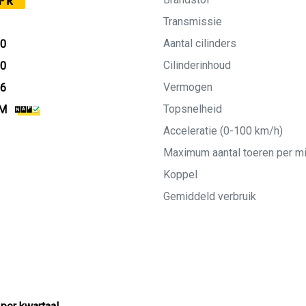
PR
Transmissie
Aantal cilinders
20
Cilinderinhoud
20
Vermogen
26
Topsnelheid
KM
Acceleratie (0-100 km/h)
Maximum aantal toeren per m
Koppel
Gemiddeld verbruik