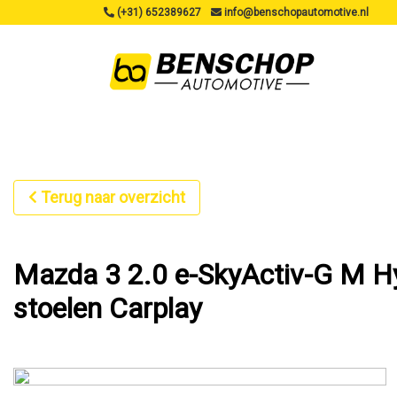
(+31) 652389627
info@benschopautomotive.nl
Terug naar overzicht
Mazda 3 2.0 e-SkyActiv-G M Hy
stoelen Carplay