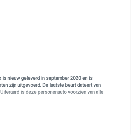
Keyless start
Knie airbag(s)
Lichtmetalen velgen
Passagiersairbag
Rijstrooksensor met correctie
Schakelpaddles
Stuurwiel verwarmd
 is nieuw geleverd in september 2020 en is
Voorstoelen verwarmd
n zijn uitgevoerd. De laatste beurt dateert van
Zij airbag(s) voor
Uiteraard is deze personenauto voorzien van alle
 zuinige benzinemotor.
tal White Pearl kleurstelling met 18 inch
ontrol (ACC), lederen interieur met elektrische