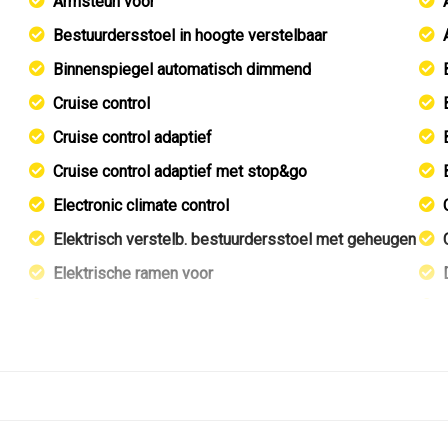
Armsteun voor
Bestuurdersstoel in hoogte verstelbaar
Binnenspiegel automatisch dimmend
Cruise control
Cruise control adaptief
Cruise control adaptief met stop&go
Electronic climate control
Elektrisch verstelb. bestuurdersstoel met geheugen
Elektrische ramen voor
Elektrische ramen voor en achter
Groot multimedia scherm
Lederen bekleding
Lederen interieur
Lederen versnellingspook