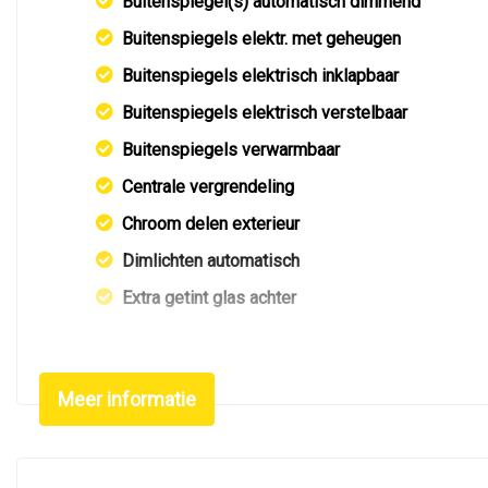
Buitenspiegel(s) automatisch dimmend
Buitenspiegels elektr. met geheugen
Buitenspiegels elektrisch inklapbaar
Buitenspiegels elektrisch verstelbaar
Buitenspiegels verwarmbaar
Centrale vergrendeling
Chroom delen exterieur
Dimlichten automatisch
Extra getint glas achter
Getint glas
Keyless entry
Meer informatie
Koplampen adaptief
Koplampreiniging
Led achterlichten