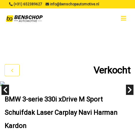
(+31) 652389627
info@benschopautomotive.nl
Verkocht
BMW 3-serie 330i xDrive M Sport
Schuifdak Laser Carplay Navi Harman
Kardon