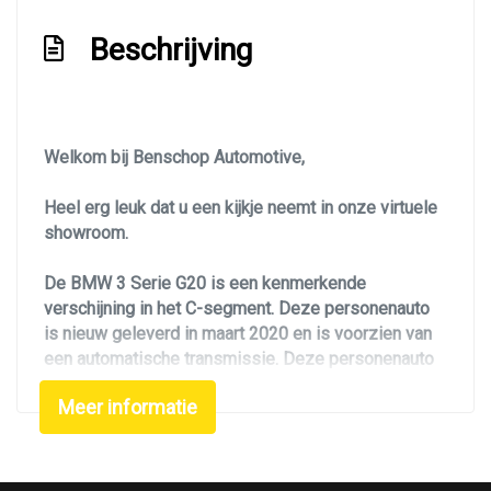
Getint glas
Beschrijving
Glazen schuifdak
Kleur zwart
Koplampen adaptief
Welkom bij Benschop Automotive,
Led achterlichten
Heel erg leuk dat u een kijkje neemt in onze virtuele
Led dagrijverlichting
showroom.
Led koplampen
De BMW 3 Serie G20 is een kenmerkende
Led verlichting
verschijning in het C-segment. Deze personenauto
Lichtmetalen velgen 19"
is nieuw geleverd in maart 2020 en is voorzien van
een automatische transmissie. Deze personenauto
M pakket exterieur
heeft 118580 km gereden. Deze goed onderhouden
Metaalkleur
Meer informatie
auto is deels bij de dealer onderhouden. Alle
servicebeurten zijn uitgevoerd. De laatste
Navigatie
onderhoudsbeurt dateert van augustus 2024 bij
Panoramadak
104000 km. De auto staat goed op zijn banden en is