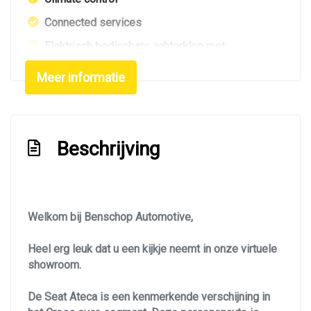
Connected services
Elektrisch bedienbare achterklep met
sensorsturing
Meer informatie
Elektronisch sper differentieel
Elektronisch stabiliteits programma
Full-led koplampen
Beschrijving
Hemelbekleding donker
Hoofd airbag(s) achter
Hoofd airbag(s) voor
Welkom bij Benschop Automotive,
Keyless
Heel erg leuk dat u een kijkje neemt in onze virtuele
Keyless entry/start
showroom.
Keyless start
De Seat Ateca is een kenmerkende verschijning in
Knie airbag(s)