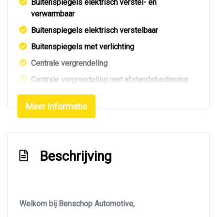
Buitenspiegels elektrisch verstel- en
verwarmbaar
Buitenspiegels elektrisch verstelbaar
Buitenspiegels met verlichting
Centrale vergrendeling
Centrale vergrendeling met afstandsbediening
Dakrails
Meer informatie
Dimlichten automatisch
Elektrisch bedienbare achterklep
Elektrisch glazen panorama-dak
Beschrijving
Extra getint glas achter
Getint glas
Glazen schuifdak
Welkom bij Benschop Automotive,
Keyless entry