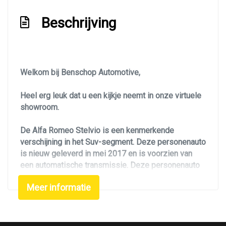
Glazen schuifdak
Beschrijving
Keyless entry
Koplampen adaptief
Koplampreiniging
Welkom bij Benschop Automotive,
Led achterlichten
Heel erg leuk dat u een kijkje neemt in onze virtuele
Led dagrijverlichting
showroom.
Led verlichting
De Alfa Romeo Stelvio is een kenmerkende
Lichtmetalen velgen 20"
verschijning in het Suv-segment. Deze personenauto
is nieuw geleverd in mei 2017 en is voorzien van
Metaalkleur
een automatische transmissie. Deze personenauto
Metaalkleur parelmoer
heeft slechts 36149 km gereden. Alle
Meer informatie
servicebeurten zijn uitgevoerd. De laatste
Mistlampen voor
onderhoudsbeurt dateert van juni 2025 bij 35.602 km.
Navigatie
De auto staat rondom op goede banden en is van
Panoramadak
binnen en buiten in zeer nette staat. Uiteraard is