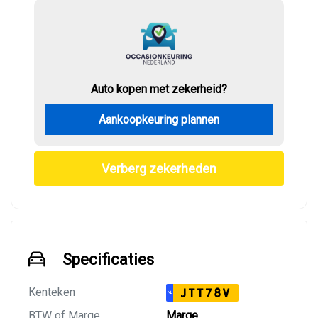
Auto kopen met zekerheid?
Aankoopkeuring plannen
Verberg zekerheden
Specificaties
Kenteken
JTT78V
NL
BTW of Marge
Marge