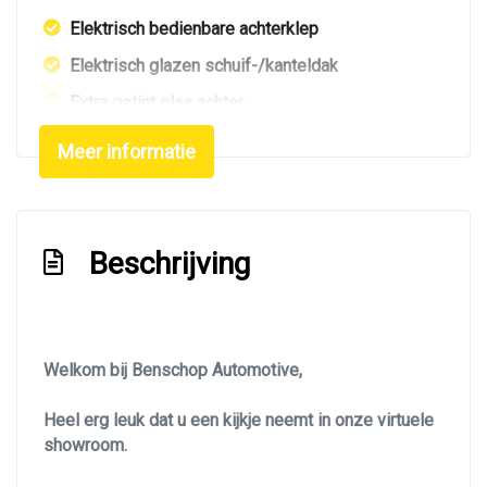
Elektrisch bedienbare achterklep
Elektrisch glazen schuif-/kanteldak
Extra getint glas achter
Getint glas
Meer informatie
Glazen schuifdak
Keyless entry
Koplampen adaptief
Beschrijving
Koplampreiniging
Led achterlichten
Led dagrijverlichting
Welkom bij Benschop Automotive,
Led koplampen
Heel erg leuk dat u een kijkje neemt in onze virtuele
Led verlichting
showroom.
Lichtmetalen velgen 19"