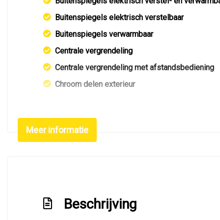
Buitenspiegels elektrisch verstel- en verwarmb
Buitenspiegels elektrisch verstelbaar
Buitenspiegels verwarmbaar
Centrale vergrendeling
Centrale vergrendeling met afstandsbediening
Chroom delen exterieur
Dakrails
Dimlichten automatisch
Meer informatie
Elektrisch bedienbare achterklep
Getint glas
Keyless entry
Koplampen adaptief
Beschrijving
Led koplampen
Led verlichting