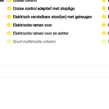
aar
Cruise control
Cruise control adaptief met stop&go
Elektrisch verstelbare stoel(en) met geheugen
Elektrische ramen voor
Elektrische ramen voor en achter
Groot multimedia scherm
Houtafwerking interieur
Lederen bekleding
Lederen interieur
Lendesteun(en) verstelbaar
Lichtsensor
Middenarmsteun voor
Sportstoelen
Sportstuur