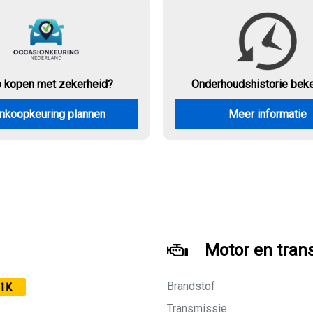
o kopen met zekerheid?
Onderhouds
historie bek
nkoopkeuring plannen
Meer informatie
Motor en tran
Brandstof
1K
Transmissie