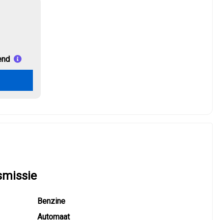
end
smissie
Benzine
Automaat