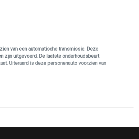
Rijstrooksensor met correctie
Schakelpaddles
Zij airbag(s) voor
zien van een automatische transmissie. Deze
 zijn uitgevoerd. De laatste onderhoudsbeurt
taat. Uiteraard is deze personenauto voorzien van
. De BMW 5 Serie is voorzien van XDrive /
van een unieke Carbon Schwarz metallic
 voorzien van M sport Pakket binnen en buiten,
elverwarming, pdc voor en achter met
 upgrade voor extra klanken uiteraard nog veel meer!