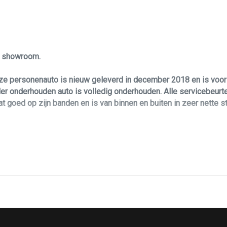
Stuur leder
Stuur verstelbaar
Stuurbekrachtiging snelheidsafhankelijk
le showroom.
Voorstoel(en) elektrisch verstelbaar
e personenauto is nieuw geleverd in december 2018 en is voor
 onderhouden auto is volledig onderhouden. Alle servicebeurten
t goed op zijn banden en is van binnen en buiten in zeer nette s
ing. Daarbij is hij voorzien van een 341 pk sterke benzinemotor
rsonenauto!? Dan biedt deze BMW 540i u zoveel leuks voorzien 
 deze auto tot een echte blikvanger maakt. Verder is de BMW 540i
ramen, Comfort stoelen met elektrisch bediening en geheugen, sto
e, groot scherm met navigatie, keyless entry, Harman kardon audio
ie en heeft twee sleutels.