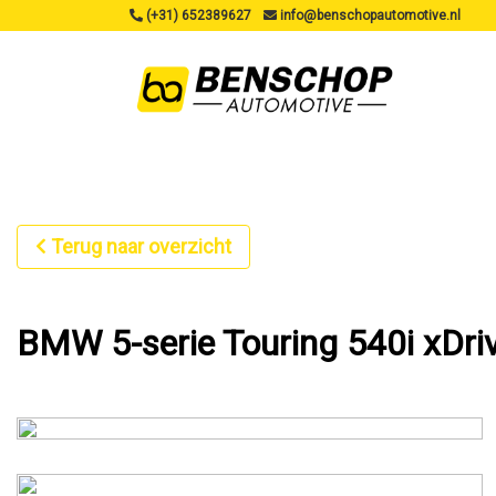
(+31) 652389627
info@benschopautomotive.nl
Terug naar overzicht
BMW 5-serie Touring 540i xDr