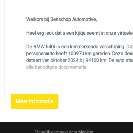
Lichtmetalen velgen 20"
Navigatie
Welkom bij Benschop Automotive,
Park distance control
Heel erg leuk dat u een kijkje neemt in onze virtue
Parkeersensor voor en achter
De BMW 540i is een kenmerkende verschijning. Dez
Radar cruise control (acc)
personenauto heeft 100970 km gereden. Deze dealer
Ruitensproeiers/wisserbladen verwarmbaar
dateert van oktober 2024 bij 94160 km. De auto staa
alle benodigde documentatie.
Sluitbekrachtiging
Sportonderstel
Deze BMW 540i is uitgevoerd in de M- Sport uitvoer
vierwielaandrijving.
Sportvelgen
Meer informatie
Zoekt u een leuke, betrouwbare, luxe en unieke pe
kleurstelling met 20 inch lichtmetalen velgen, wat
virtual cockpit, airco/climate control, elektrisch 
achteruitrijcamera, cruise control met radar functi
Deze personenauto is voorzien van alle documentat
Mogelijk gemaakt door
Mobilox