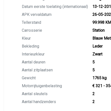
Datum eerste toelating (internationaal)
13-12-20
APK vervaldatum
26-05-20
Tellerstand
99.998 K
Carrosserie
Station
Kleur
Blauw Meta
Bekleding
Leder
Interieurkleur
Zwart
Aantal deuren
5
Aantal zitplaatsen
5
Gewicht
1765 kg
Motorrijtuigenbelasting
€ 321 - 35
Aantal sleutels
2
Aantal handzenders
2