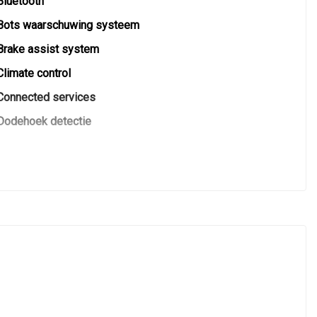
Bluetooth
Bots waarschuwing systeem
Brake assist system
Climate control
Connected services
Dodehoek detectie
Elektronisch stabiliteits programma
Hoofd airbag(s) achter
Hoofd airbag(s) voor
Keyless start
Led mistlampen
Lichtmetalen velgen
Luchtvering en automatische niveauregeling
Passagiersairbag