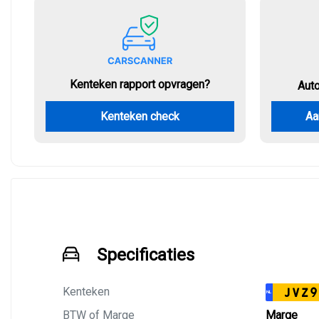
Kenteken rapport opvragen?
Aut
Kenteken check
Aa
Specificaties
Kenteken
JVZ9
NL
BTW of Marge
Marge