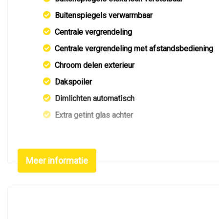
Buitenspiegels verwarmbaar
Centrale vergrendeling
Centrale vergrendeling met afstandsbediening
Chroom delen exterieur
Dakspoiler
Dimlichten automatisch
Extra getint glas achter
Getint glas
Keyless entry
Meer informatie
Led achterlichten
Led dagrijverlichting
Led koplampen
Led verlichting