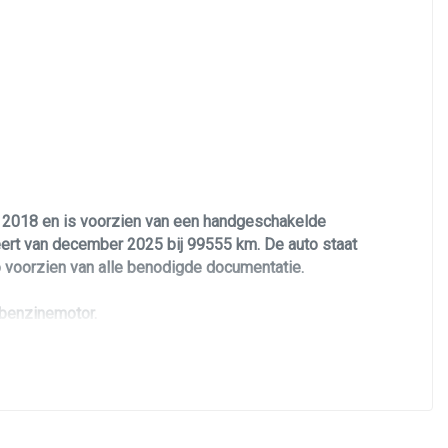
t 2018 en is voorzien van een handgeschakelde
eert van december 2025 bij 99555 km. De auto staat
o voorzien van alle benodigde documentatie.
 benzinemotor.
 van een unieke Machine Grey kleurstelling met 18
ng en elektrisch bediening met geheugen, PDC en
 Deze personenauto is voorzien van alle