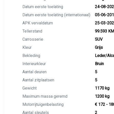
Datum eerste toelating
24-08-20
Datum eerste toelating (internationaal)
05-06-20
APK vervaldatum
25-03-20
Tellerstand
99.593 K
Carrosserie
SUV
Kleur
Grijs
Bekleding
Leder/Alca
Interieurkleur
Bruin
Aantal deuren
5
Aantal zitplaatsen
5
Gewicht
1170 kg
Maximum massa geremd
1200 kg
Motorrijtuigenbelasting
€ 172 - 18
Aantal sleutels
2