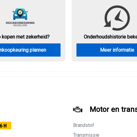
o kopen met zekerheid?
Onderhouds
historie bek
nkoopkeuring plannen
Meer informatie
Motor en tran
Brandstof
6H
Transmissie