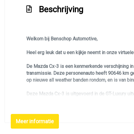
Beschrijving
Lichtmetalen velgen 18"
Metaalkleur
Navigatie
Park distance control
Welkom bij Benschop Automotive,
Parkeersensor achter
Heel erg leuk dat u een kijkje neemt in onze virtue
Premium kleur
De Mazda Cx-3 is een kenmerkende verschijning in
Sportvelgen
transmissie. Deze personenauto heeft 90646 km gere
op nieuwe all weather banden rondom, en is van bin
Deze Mazda Cx-3 is uitgevoerd in de GT-Luxury uitvo
Zoekt u een leuke, betrouwbare, luxe en unieke pe
inch lichtmetalen velgen. Wat deze auto tot een ech
Meer informatie
Verder is de Mazda Cx-3 voorzien van airco/climate
achteruitrijcamera, Head up display, cruise control