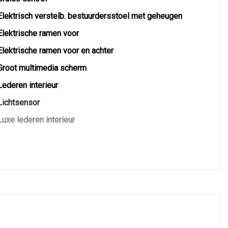
Elektrisch verstelb. bestuurdersstoel met geheugen
Elektrische ramen voor
Elektrische ramen voor en achter
Groot multimedia scherm
Lederen interieur
Lichtsensor
Luxe lederen interieur
Microvezel bekleding
Passagiersstoel in hoogte verstelbaar
Stuur en versnellingspook (kunst)leder
Stuur verstelbaar
Stuurbekrachtiging
Voorstoelen verwarmd