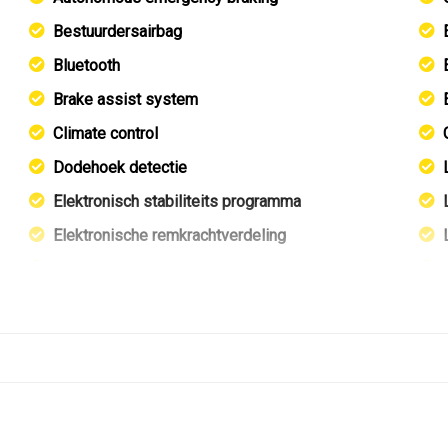
Bestuurdersairbag
Bluetooth
Brake assist system
Climate control
Dodehoek detectie
Elektronisch stabiliteits programma
Elektronische remkrachtverdeling
Hoofd airbag(s) achter
Hoofd airbag(s) voor
Keyless
Keyless start
Led mistlampen
Lichtmetalen velgen