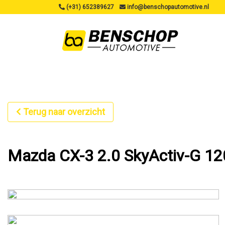
(+31) 652389627
info@benschopautomotive.nl
Terug naar overzicht
Mazda CX-3 2.0 SkyActiv-G 12