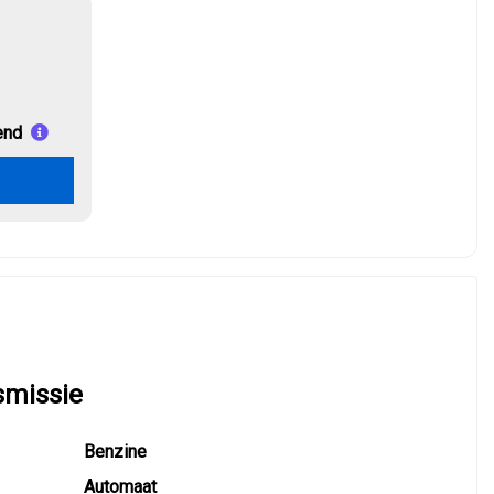
end
smissie
Benzine
Automaat