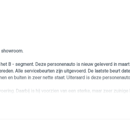
Passagiersairbag
Voorstoelen verwarmd
Zij airbag(s) voor
le showroom.
 het B - segment. Deze personenauto is nieuw geleverd in maar
den. Alle servicebeurten zijn uitgevoerd. De laatste beurt dat
nen en buiten in zeer nette staat. Uiteraard is deze personenaut
ering. Daarbij is hij voorzien van een sterke, maar zeer zuinige
rsonenauto!? Dan biedt deze Mazda Cx-3 u zoveel leuks voorzien
te blikvanger maakt.
 control, elektrisch ramen, lederen interieur met stoelverwarmi
, xenon verlichting, groot scherm met navigatie en nog veel meer!