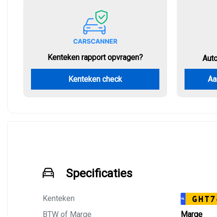
Kenteken rapport opvragen?
Aut
Kenteken check
Aa
Specificaties
Kenteken
GHT7
NL
BTW of Marge
Marge