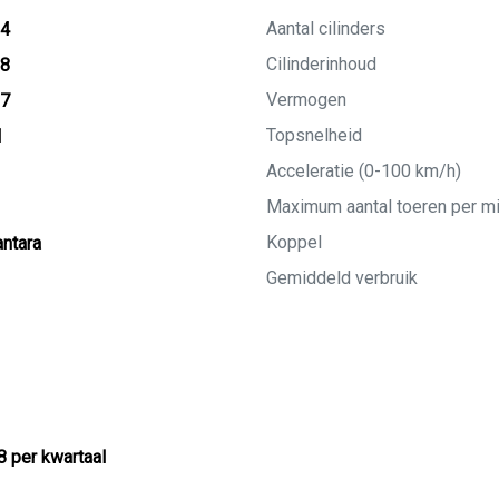
Aantal cilinders
24
Cilinderinhoud
18
Vermogen
27
Topsnelheid
M
Acceleratie (0-100 km/h)
Maximum aantal toeren per m
Koppel
ntara
Gemiddeld verbruik
8 per kwartaal