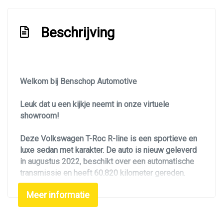
Comfort sportstoel(en)
Connected services
Beschrijving
Cruise control adaptief en stuurhulp
Dodehoek detectie
Elektrisch bedienbare achterklep met
Welkom bij Benschop Automotive
sensorsturing
Leuk dat u een kijkje neemt in onze virtuele
Elektronisch sper differentieel
showroom!
Elektronisch stabiliteits programma
Deze Volkswagen T-Roc R-line is een sportieve en
Full-led koplampen
luxe sedan met karakter. De auto is nieuw geleverd
Hemelbekleding donker
in augustus 2022, beschikt over een automatische
transmissie en heeft 60.820 kilometer gereden.
Hoofd airbag(s) achter
Hoofd airbag(s) voor
Meer informatie
De Volkswagen T-Roc is volledig dealer
onderhouden bij Volkswagen dealer. De laatste
Keyless
onderhoudsbeurt is uitgevoerd in januari 2026