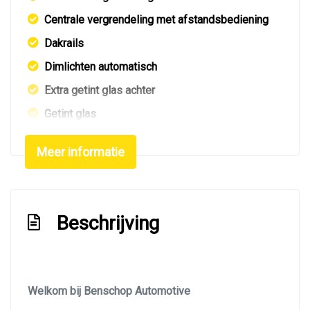
Centrale vergrendeling met afstandsbediening
Dakrails
Dimlichten automatisch
Extra getint glas achter
Getint glas
Koplampreiniging
Meer informatie
Led dagrijverlichting
Lichtmetalen velgen 18"
Metaalkleur
Beschrijving
Mistlampen voor
Park distance control
Sportvelgen
Welkom bij Benschop Automotive
Trekhaak