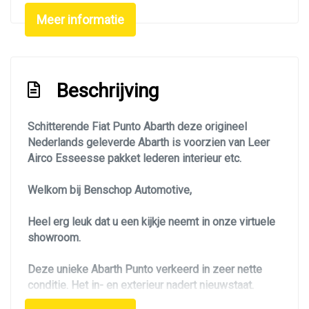
Stuur verstelbaar
Meer informatie
Stuurbekrachtiging snelheidsafhankelijk
Exterieur
Beschrijving
Achterruitwisser
Achterspoiler
Schitterende Fiat Punto Abarth deze origineel
Nederlands geleverde Abarth is voorzien van Leer
Buitenspiegels elektrisch verstel- en
Airco Esseesse pakket lederen interieur etc.
verwarmbaar
Buitenspiegels elektrisch verstelbaar
Welkom bij Benschop Automotive,
Buitenspiegels verwarmbaar
Heel erg leuk dat u een kijkje neemt in onze virtuele
Centrale vergrendeling met afstandsbediening
showroom.
Extra getint glas achter
Deze unieke Abarth Punto verkeerd in zeer nette
Lichtmetalen velgen 17"
conditie. Het in- en exterieur nadert nieuwstaat.
Mistlampen voor
Deze origineel Nederlands geleverde personenauto