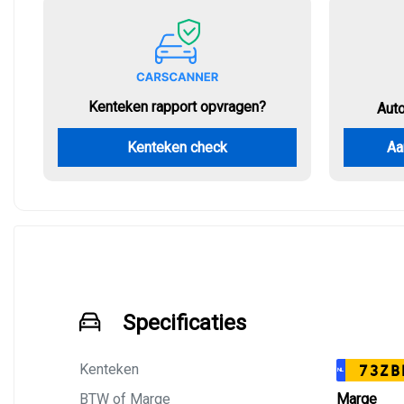
Kenteken rapport opvragen?
Aut
Kenteken check
Aa
Specificaties
Kenteken
73ZB
NL
BTW of Marge
Marge