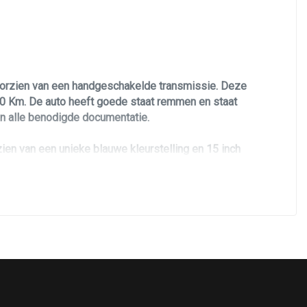
voorzien van een handgeschakelde transmissie. Deze
250 Km. De auto heeft goede staat remmen en staat
van alle benodigde documentatie.
ien van een unieke blauwe kleurstelling en 15 inch
an airco/climate control, elektrisch ramen, cruise
 heeft twee sleutels.
n.