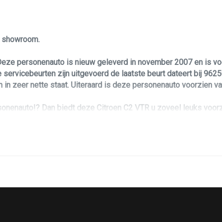
le showroom.
, Deze personenauto is nieuw geleverd in november 2007 en is 
servicebeurten zijn uitgevoerd de laatste beurt dateert bij 96
n in zeer nette staat. Uiteraard is deze personenauto voorzien 
sonenauto!? Dan biedt deze Citroen C2 VTR u zoveel leuks voorz
roen tot een echte blikvanger. Verder is de Citroen C2 voorzien v
eel meer! Deze personenauto is voorzien van alle documentatie en
 hebben kunt u ten alle tijden geheel vrijblijvend contact opneme
omotive.nl
 de officiële merkdealer!
 zonder aanbetaling!