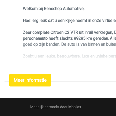
Welkom bij Benschop Automotive,
Heel erg leuk dat u een kijkje neemt in onze virtue
Zeer complete Citroen C2 VTR uit inruil verkregen
personenauto heeft slechts 99295 km gereden. Alle 
goed op zijn banden. De auto is van binnen en buite
Zoekt u een leuke, betrouwbare, luxe en unieke per
lichtmetalen velgen. De kleurstelling maakt deze Cit
control, afstand bediening op de sleutel, en nog v
Meer informatie
Mocht u na aanleiding van de advertentie nog vragen
Voor meer foto's in HD kwaliteit: www.benschopaut
Over Benschop Automotive
Mogelijk gemaakt door
Mobilox
* Bij ons zijn de auto's mooier en goedkoper dan bij
* Bij ons kunt u tegen een scherp tarief financieren