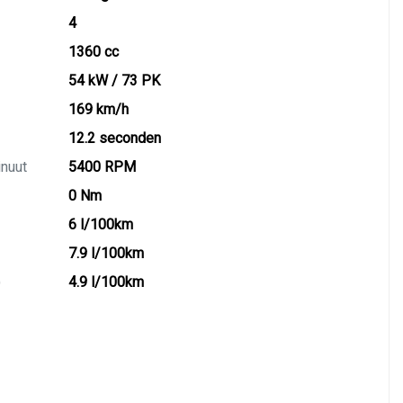
4
1360 cc
54 kW / 73 PK
169 km/h
12.2 seconden
inuut
5400 RPM
0 Nm
6 l/100km
7.9 l/100km
)
4.9 l/100km