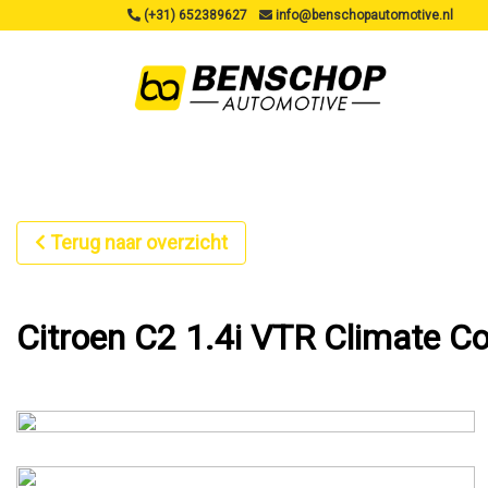
(+31) 652389627
info@benschopautomotive.nl
Terug naar overzicht
Citroen C2 1.4i VTR Climate Co