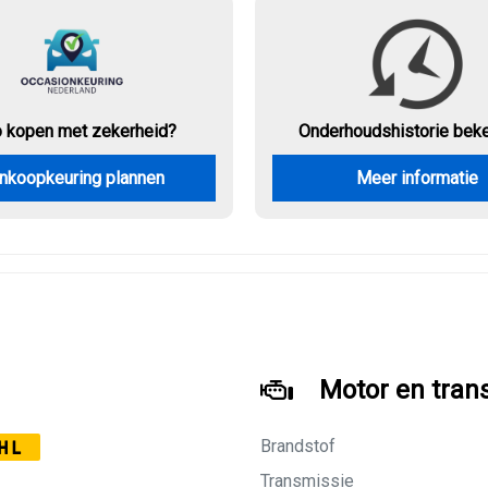
o kopen met zekerheid?
Onderhouds
historie bek
nkoopkeuring plannen
Meer informatie
Motor en tran
Brandstof
HL
Transmissie