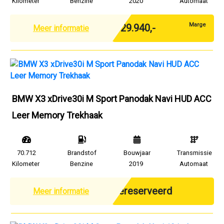
Kilometer
Benzine
2020
Automaat
Marge
€ 29.940,-
Meer informatie
BMW X3 xDrive30i M Sport Panodak Navi HUD ACC
Leer Memory Trekhaak
70.712
Brandstof
Bouwjaar
Transmissie
Kilometer
Benzine
2019
Automaat
Gereserveerd
Meer informatie