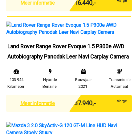
Marge
€ 16.440,-
Meer informatie
Land Rover Range Rover Evoque 1.5 P300e AWD
Autobiography Panodak Leer Navi Carplay Camera
103.944
Hybride
Bouwjaar
Transmissie
Kilometer
Benzine
2021
Automaat
Marge
€ 37.940,-
Meer informatie