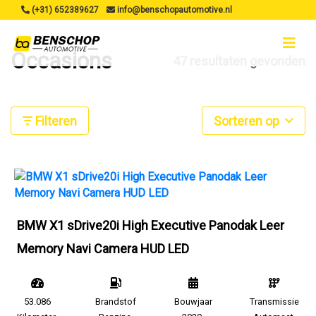
(+31) 652389627
info@benschopautomotive.nl
Occasions
47 resultaten gevonden
Filteren
Sorteren op
BMW X1 sDrive20i High Executive Panodak Leer
Memory Navi Camera HUD LED
53.086
Brandstof
Bouwjaar
Transmissie