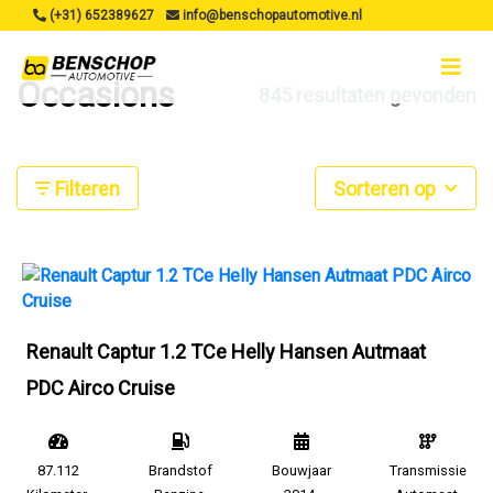
(+31) 652389627
info@benschopautomotive.nl
Occasions
845 resultaten gevonden
Filteren
Sorteren op
Renault Captur 1.2 TCe Helly Hansen Autmaat
PDC Airco Cruise
87.112
Brandstof
Bouwjaar
Transmissie