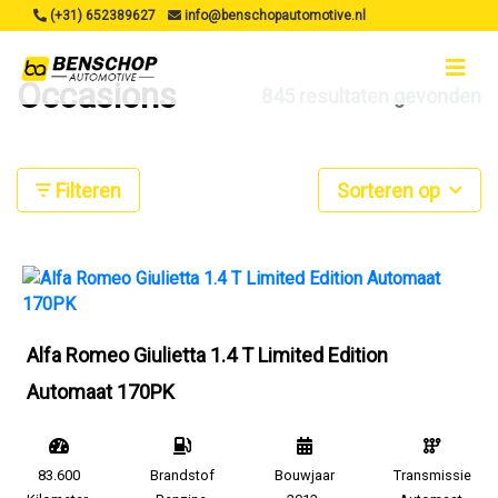
(+31) 652389627
info@benschopautomotive.nl
Occasions
845 resultaten gevonden
Filteren
Sorteren op
Alfa Romeo Giulietta 1.4 T Limited Edition
Automaat 170PK
83.600
Brandstof
Bouwjaar
Transmissie