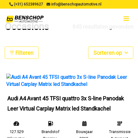
(+31) 652389627
info@benschopautomotive.nl
Occasions
845 resultaten gevonden
Filteren
Sorteren op
Audi A4 Avant 45 TFSI quattro 3x S-line Panodak
Leer Virtual Carplay Matrix led Standkachel
127.529
Brandstof
Bouwjaar
Transmissie