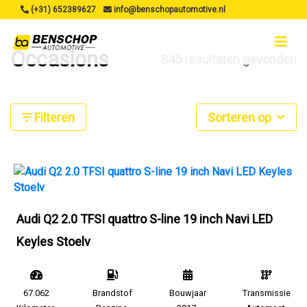
(+31) 652389627
info@benschopautomotive.nl
Occasions
845 resultaten gevonden
Filteren
Sorteren op
Audi Q2 2.0 TFSI quattro S-line 19 inch Navi LED
Keyles Stoelv
67.062
Brandstof
Bouwjaar
Transmissie